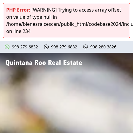
PHP Error:
[WARNING] Trying to access array offset
on value of type null in
/home/bienesraicescan/public_html/codebase2024/inclu
on line 234
998 279 6832
998 279 6832
998 280 3826
Quintana Roo Real Estate