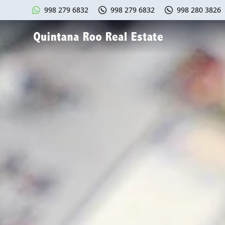
998 279 6832
998 279 6832
998 280 3826
Quintana Roo Real Estate